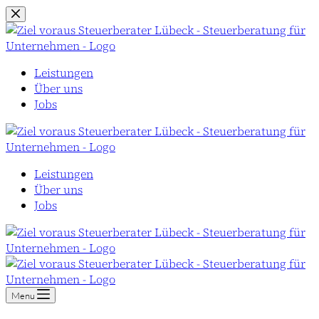
Zum
Inhalt
springen
Leistungen
Über uns
Jobs
Leistungen
Über uns
Jobs
Menu