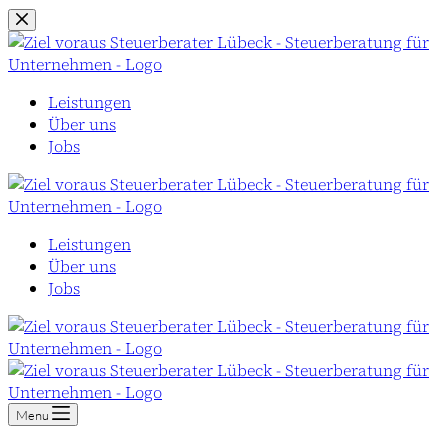
Zum
Inhalt
springen
Leistungen
Über uns
Jobs
Leistungen
Über uns
Jobs
Menu