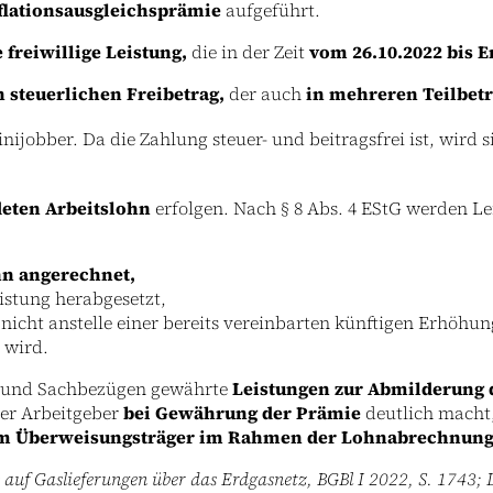
flationsausgleichsprämie
aufgeführt.
 freiwillige Leistung,
die in der Zeit
vom 26.10.2022 bis E
 steuerlichen Freibetrag,
der auch
in mehreren Teilbet
ijobber. Da die Zahlung steuer- und beitragsfrei ist, wird si
eten Arbeitslohn
erfolgen. Nach § 8 Abs. 4 EStG werden L
hn angerechnet,
istung herabgesetzt,
nicht anstelle einer bereits vereinbarten künftigen Erhöhu
 wird.
n und Sachbezügen gewährte
Leistungen zur Abmilderung 
er Arbeitgeber
bei Gewährung der Prämie
deutlich macht,
em Überweisungsträger im Rahmen der Lohnabrechnung
 auf Gaslieferungen über das Erdgasnetz, BGBl I 2022, S. 1743;