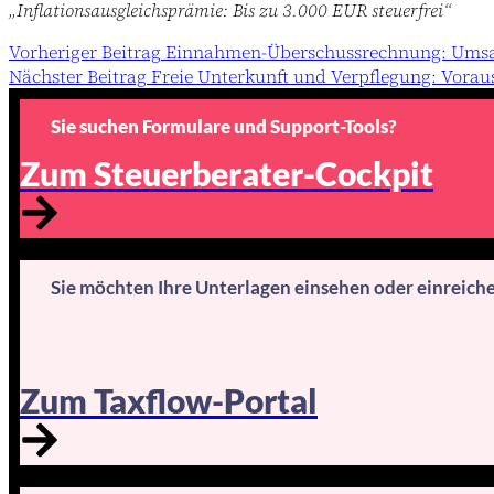
„Inflationsausgleichsprämie: Bis zu 3.000 EUR steuerfrei“
Vorheriger
Beitrag
Einnahmen-Überschussrechnung: Umsatz
Nächster
Beitrag
Freie Unterkunft und Verpflegung: Vorau
Sie suchen Formulare und Support-Tools?
Zum Steuerberater-Cockpit
Sie möchten Ihre Unterlagen einsehen oder einreich
Zum Taxflow-Portal