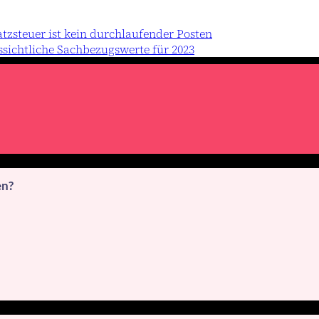
steuer ist kein durchlaufender Posten
ssichtliche Sachbezugswerte für 2023
en?