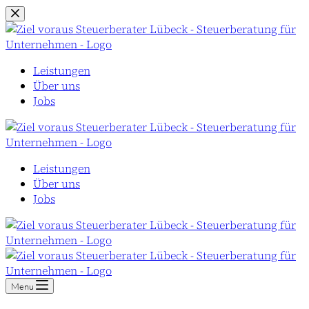
Zum
Inhalt
springen
Leistungen
Über uns
Jobs
Leistungen
Über uns
Jobs
Menu