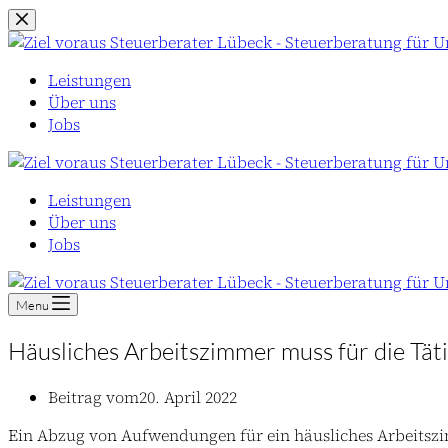
Zum
Inhalt
springen
Leistungen
Über uns
Jobs
Leistungen
Über uns
Jobs
Menu
Häusliches Arbeitszimmer muss für die Tätig
Beitrag vom
20. April 2022
Ein Abzug von Aufwendungen für ein häusliches Arbeits