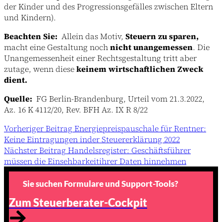
der Kinder und des Progressionsgefälles zwischen Eltern
und Kindern).
Beachten Sie:
Allein das Motiv,
Steuern zu sparen,
macht eine Gestaltung noch
nicht unangemessen
. Die
Unangemessenheit einer Rechtsgestaltung tritt aber
zutage, wenn diese
keinem wirtschaftlichen Zweck
dient.
Quelle:
FG Berlin-Brandenburg, Urteil vom 21.3.2022,
Az. 16 K 4112/20, Rev. BFH Az. IX R 8/22
Vorheriger
Beitrag
Energiepreispauschale für Rentner:
Keine Eintragungen inder Steuererklärung 2022
Nächster
Beitrag
Handelsregister: Geschäftsführer
müssen die Einsehbarkeitihrer Daten hinnehmen
Sie suchen Formulare und Support-Tools?
Zum Steuerberater-Cockpit