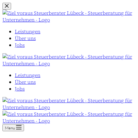
Zum
Inhalt
springen
Leistungen
Über uns
Jobs
Leistungen
Über uns
Jobs
Menu