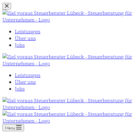
Zum
Inhalt
springen
Leistungen
Über uns
Jobs
Leistungen
Über uns
Jobs
Menu