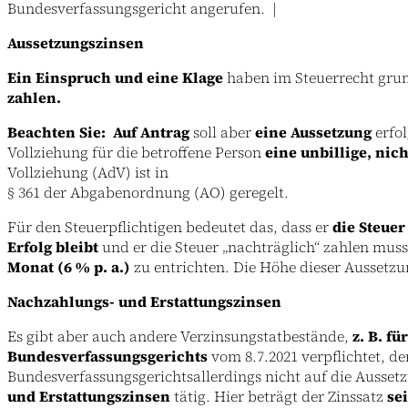
Bundesverfassungsgericht angerufen. |
Aussetzungszinsen
Ein Einspruch und eine Klage
haben im Steuerrecht gru
zahlen.
Beachten Sie: Auf Antrag
soll aber
eine Aussetzung
erfo
Vollziehung für die betroffene Person
eine unbillige, nic
Vollziehung (AdV) ist in
§ 361 der Abgabenordnung (AO) geregelt.
Für den Steuerpflichtigen bedeutet das, dass er
die Steue
Erfolg bleibt
und er die Steuer „nachträglich“ zahlen mus
Monat (6 % p. a.)
zu entrichten. Die Höhe dieser Aussetzung
Nachzahlungs- und Erstattungszinsen
Es gibt aber auch andere Verzinsungstatbestände,
z. B. f
Bundesverfassungsgerichts
vom 8.7.2021 verpflichtet, de
Bundesverfassungsgerichtsallerdings nicht auf die Ausset
und Erstattungszinsen
tätig. Hier beträgt der Zinssatz
se