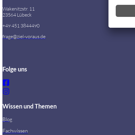
Wakenitzstr. 11
23564 Lübeck
+49 451 3844490
frage@ziel-voraus.de
Folge uns
Wissen und Themen
Blog
Fachwissen