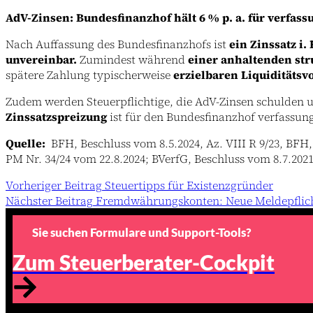
AdV-Zinsen: Bundesfinanzhof hält 6 % p. a. für verfas
Nach Auffassung des Bundesfinanzhofs ist
ein Zinssatz i.
unvereinbar.
Zumindest während
einer anhaltenden str
spätere Zahlung typischerweise
erzielbaren Liquiditätsvo
Zudem werden Steuerpflichtige, die AdV-Zinsen schulden u
Zinssatzspreizung
ist für den Bundesfinanzhof verfassungs
Quelle:
BFH, Beschluss vom 8.5.2024, Az. VIII R 9/23, BFH,
PM Nr. 34/24 vom 22.8.2024; BVerfG, Beschluss vom 8.7.2021,
Vorheriger
Beitrag
Steuertipps für Existenzgründer
Nächster
Beitrag
Fremdwährungskonten: Neue Meldepflich
Sie suchen Formulare und Support-Tools?
Zum Steuerberater-Cockpit