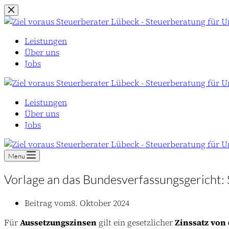
Zum
Inhalt
springen
Leistungen
Über uns
Jobs
Leistungen
Über uns
Jobs
Menu
Vorlage an das Bundesverfassungsgericht: 
Beitrag vom
8. Oktober 2024
Für
Aussetzungszinsen
gilt ein gesetzlicher
Zinssatz von 