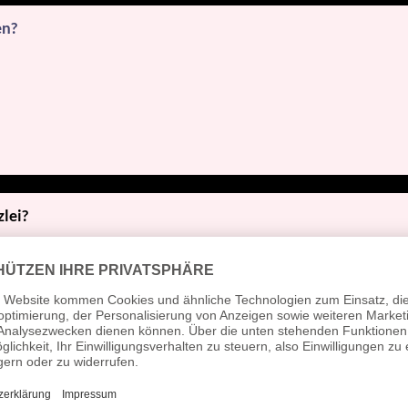
en?
zlei?