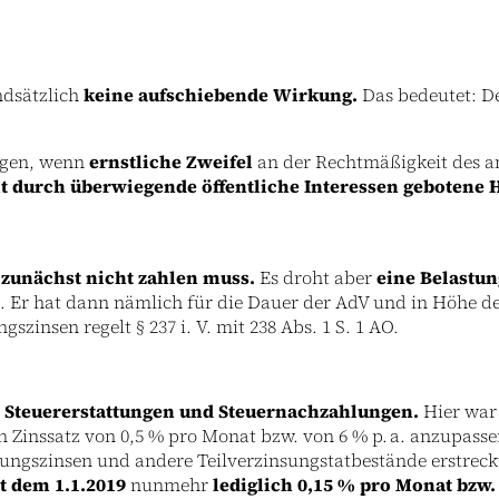
ndsätzlich
keine aufschiebende Wirkung.
Das bedeutet: De
lgen, wenn
ernstliche Zweifel
an der Rechtmäßigkeit des a
ht durch überwiegende öffentliche Interessen gebotene 
r zunächst nicht zahlen muss.
Es droht aber
eine Belastun
s. Er hat dann nämlich für die Dauer der AdV und in Höhe d
szinsen regelt § 237 i. V. mit 238 Abs. 1 S. 1 AO.
ür Steuererstattungen und Steuernachzahlungen.
Hier war
n Zinssatz von 0,5 % pro Monat bzw. von 6 % p. a. anzupasse
zungszinsen und andere Teilverzinsungstatbestände erstreck
it dem 1.1.2019
nunmehr
lediglich 0,15 % pro Monat bzw. 