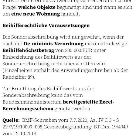
Antworten liefert das Anwendungsschreiben auch zu der
Frage,
welche Objekte
begünstigt sind und wann es sich
um
eine neue Wohnung
handelt.
Beihilferechtliche Voraussetzungen
Die Sonderabschreibung wird nur gewährt, wenn der
nach der
De-minimis-Verordnung
maximal zulässige
Beihilfehöchstbetrag
von 200.000 EUR unter
Einbeziehung des Beihilfewerts aus der
Sonderabschreibung nicht überschritten wird
(Einzelheiten enthält das Anwendungsschreiben ab der
Randziffer 89).
Zur Ermittlung des Beihilfewerts aus der
Sonderabschreibung kann das vom
Bundesfinanzministerium
bereitgestellte Excel-
Berechnungsschema
genutzt werden.
Quelle:
BMF-Schreiben vom 7.7.2020, Az. IV C 3 – S
2197/19/10009 :008,Gesetzesbegründung: BT-Drs. 19/4949
vom 12.10.2018