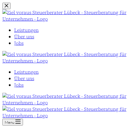
Zum
Inhalt
springen
Leistungen
Über uns
Jobs
Leistungen
Über uns
Jobs
Menu