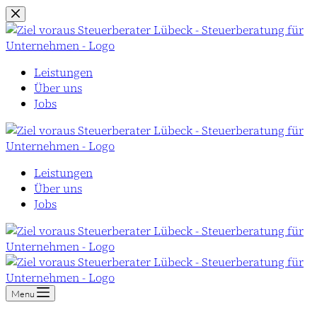
Zum
Inhalt
springen
Leistungen
Über uns
Jobs
Leistungen
Über uns
Jobs
Menu