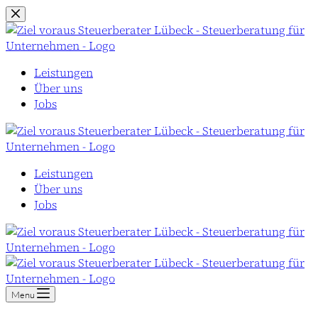
Zum
Inhalt
springen
Leistungen
Über uns
Jobs
Leistungen
Über uns
Jobs
Menu