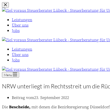
Zum
Inhalt
springen
Leistungen
Über uns
Jobs
Leistungen
Über uns
Jobs
Menu
NRW unterliegt im Rechtsstreit um die Rü
Beitrag vom
23. September 2022
Die
Bescheide,
mit denen die Bezirksregierung Düsseldorf 