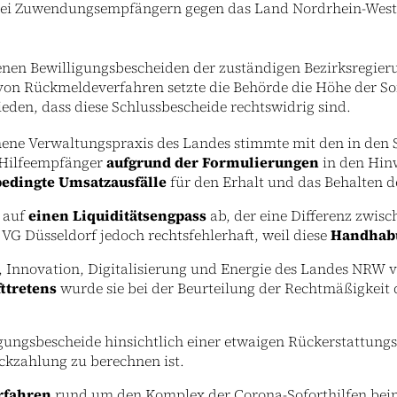
drei Zuwendungsempfängern gegen das Land Nordrhein-West
enen Bewilligungsbescheiden der zuständigen Bezirksregieru
von Rückmeldeverfahren setzte die Behörde die Höhe der Sofo
eden, dass diese Schlussbescheide rechtswidrig sind.
ne Verwaltungspraxis des Landes stimmte mit den in den S
 Hilfeempfänger
aufgrund der Formulierungen
in den Hin
edingte Umsatzausfälle
für den Erhalt und das Behalten d
 auf
einen Liquiditätsengpass
ab, der eine Differenz zwis
 VG Düsseldorf jedoch rechtsfehlerhaft, weil diese
Handhabu
 Innovation, Digitalisierung und Energie des Landes NRW v
ttretens
wurde sie bei der Beurteilung der Rechtmäßigkeit
gungsbescheide hinsichtlich einer etwaigen Rückerstattung
ckzahlung zu berechnen ist.
rfahren
rund um den Komplex der Corona-Soforthilfen beim