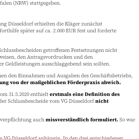
falen (NRW) stattgegeben.
ng Düsseldorf erhielten die Kläger zunächst
rthilfe später auf ca. 2.000 EUR fest und forderte
chlussbescheiden getroffenen Festsetzungen nicht
weisen, den Antragsvordrucken und den
er Geldleistungen ausschlaggebend sein sollten.
chen den Einnahmen und Ausgaben des Geschäftsbetriebs,
ng von der maßgeblichen Förderpraxis abwich.
om 31.5.2020 enthielt
erstmals eine Definition des
 der Schlussbescheide vom VG Düsseldorf
nicht
sverpflichtung auch
missverständlich formuliert.
So war
 VG Düsseldorf anhängig. In den drei entschiedenen