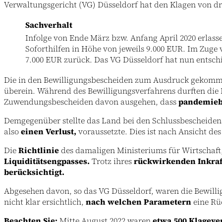
Verwaltungsgericht (VG) Düsseldorf hat den Klagen von 
Sachverhalt
Infolge von Ende März bzw. Anfang April 2020 erlass
Soforthilfen in Höhe von jeweils 9.000 EUR. Im Zuge 
7.000 EUR zurück. Das VG Düsseldorf hat nun entschi
Die in den Bewilligungsbescheiden zum Ausdruck gekomme
überein. Während des Bewilligungsverfahrens durften die
Zuwendungsbescheiden davon ausgehen, dass
pandemieb
Demgegenüber stellte das Land bei den Schlussbescheiden
also
einen Verlust,
voraussetzte. Dies ist nach Ansicht des
Die
Richtlinie
des damaligen Ministeriums für Wirtschaft,
Liquiditätsengpasses.
Trotz ihres
rückwirkenden Inkraf
berücksichtigt.
Abgesehen davon, so das VG Düsseldorf, waren die Bewilli
nicht klar ersichtlich,
nach welchen Parametern
eine Rü
Beachten Sie:
Mitte August 2022 waren
etwa 500 Klageve