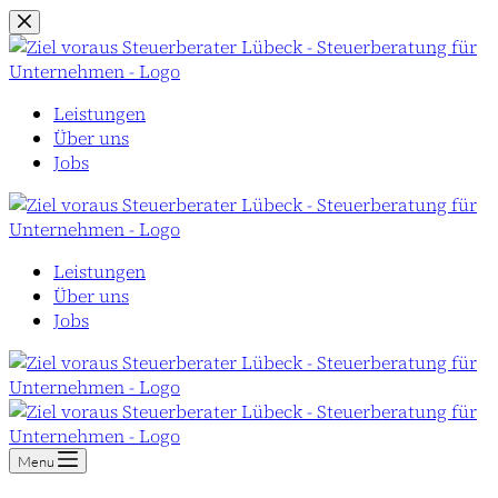
Zum
Inhalt
springen
Leistungen
Über uns
Jobs
Leistungen
Über uns
Jobs
Menu