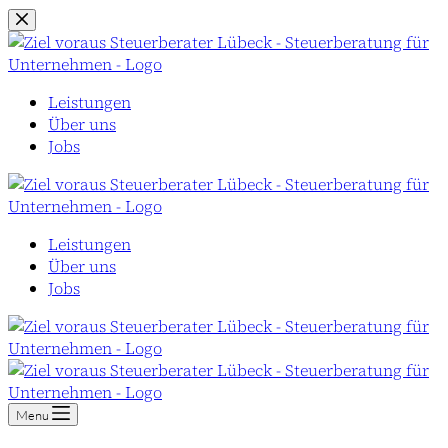
Zum
Inhalt
springen
Leistungen
Über uns
Jobs
Leistungen
Über uns
Jobs
Menu