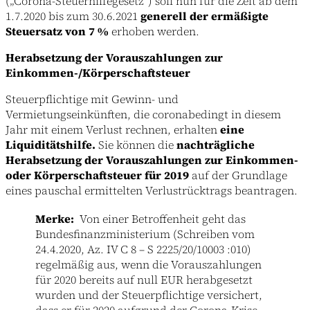
(„Corona-Steuerhilfegesetz“) soll nun für die Zeit ab dem
1.7.2020 bis zum 30.6.2021
generell der ermäßigte
Steuersatz von 7 %
erhoben werden.
Herabsetzung der Vorauszahlungen zur
Einkommen-/Körperschaftsteuer
Steuerpflichtige mit Gewinn- und
Vermietungseinkünften, die coronabedingt in diesem
Jahr mit einem Verlust rechnen, erhalten
eine
Liquiditätshilfe.
Sie können die
nachträgliche
Herabsetzung der Vorauszahlungen zur Einkommen-
oder Körperschaftsteuer für 2019
auf der Grundlage
eines pauschal ermittelten Verlustrücktrags beantragen.
Merke:
Von einer Betroffenheit geht das
Bundesfinanzministerium (Schreiben vom
24.4.2020, Az. IV C 8 – S 2225/20/10003 :010)
regelmäßig aus, wenn die Vorauszahlungen
für 2020 bereits auf null EUR herabgesetzt
wurden und der Steuerpflichtige versichert,
dass er für 2020 aufgrund der Corona-Krise