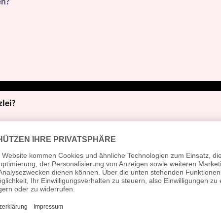
en?
zlei?