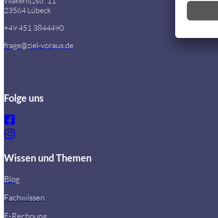
Wakenitzstr. 11
23564 Lübeck
+49 451 3844490
frage@ziel-voraus.de
Folge uns
Wissen und Themen
Blog
Fachwissen
E-Rechnung