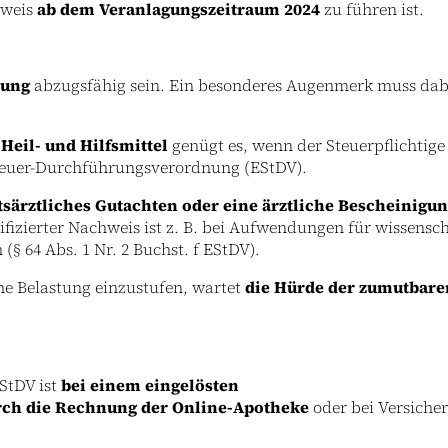
hweis
ab dem Veranlagungszeitraum 2024
zu führen ist.
tung
abzugsfähig sein. Ein besonderes Augenmerk muss dab
 Heil- und Hilfsmittel
genügt es, wenn der Steuerpflichtig
nsteuer-Durchführungsverordnung (EStDV).
tsärztliches Gutachten oder eine ärztliche Bescheinigu
lifizierter Nachweis ist z. B. bei Aufwendungen für wissens
§ 64 Abs. 1 Nr. 2 Buchst. f EStDV).
he Belastung einzustufen, wartet
die Hürde der zumutbare
EStDV ist
bei einem eingelösten
rch die Rechnung der Online-Apotheke
oder bei Versicher