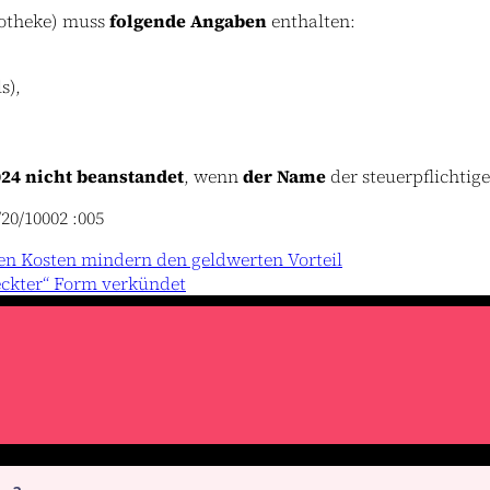
potheke) muss
folgende Angaben
enthalten:
s),
24 nicht beanstandet
, wenn
der Name
der steuerpflichtig
20/10002 :005
nen Kosten mindern den geldwerten Vorteil
eckter“ Form verkündet