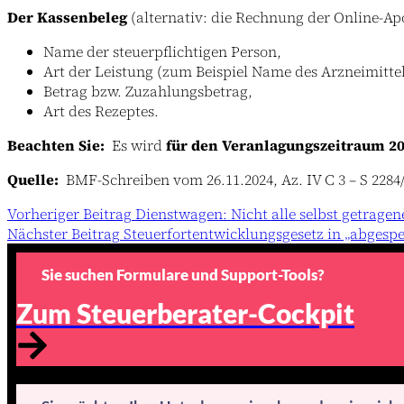
Der Kassenbeleg
(alternativ: die Rechnung der Online-A
Name der steuerpflichtigen Person,
Art der Leistung (zum Beispiel Name des Arzneimittel
Betrag bzw. Zuzahlungsbetrag,
Art des Rezeptes.
Beachten Sie:
Es wird
für den Veranlagungszeitraum 20
Quelle:
BMF-Schreiben vom 26.11.2024, Az. IV C 3 – S 2284/
Vorheriger
Beitrag
Dienstwagen: Nicht alle selbst getrage
Nächster
Beitrag
Steuerfortentwicklungsgesetz in „abgesp
Sie suchen Formulare und Support-Tools?
Zum Steuerberater-Cockpit