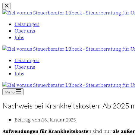
Zum
Inhalt
springen
Leistungen
Über uns
Jobs
Leistungen
Über uns
Jobs
Menu
Nachweis bei Krankheitskosten: Ab 2025 
Beitrag vom
16. Januar 2025
Aufwendungen für Krankheitskoste
n sind nur
als auße