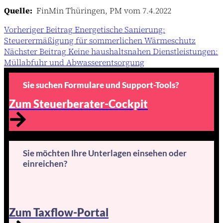
Quelle:
FinMin Thüringen, PM vom 7.4.2022
Vorheriger
Beitrag
Energetische Sanierung:
Steuerermäßigung für sommerlichen Wärmeschutz
Nächster
Beitrag
Keine haushaltsnahen Dienstleistungen:
Müllabfuhr und Abwasserentsorgung
Sie suchen Formulare und Support-Tools?
Zum Steuerberater-Cockpit
Sie möchten Ihre Unterlagen einsehen oder
einreichen?
Zum Taxflow-Portal