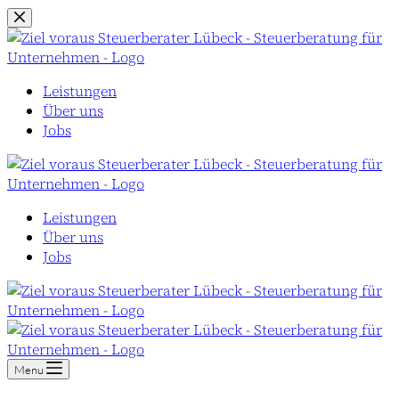
Zum
Inhalt
springen
Leistungen
Über uns
Jobs
Leistungen
Über uns
Jobs
Menu