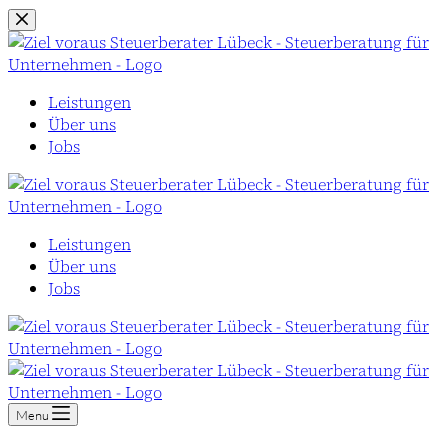
Zum
Inhalt
springen
Leistungen
Über uns
Jobs
Leistungen
Über uns
Jobs
Menu