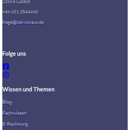
23564 Lübeck
+49 451 3844490
frage@ziel-voraus.de
Folge uns
Wissen und Themen
Blog
Fachwissen
E-Rechnung