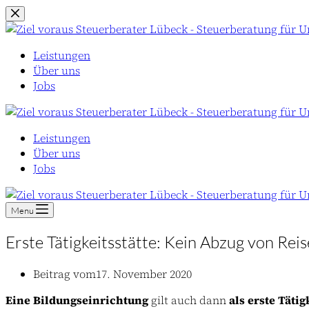
Zum
Inhalt
springen
Leistungen
Über uns
Jobs
Leistungen
Über uns
Jobs
Menu
Erste Tätigkeitsstätte: Kein Abzug von Rei
Beitrag vom
17. November 2020
Eine Bildungseinrichtung
gilt auch dann
als erste Tätig