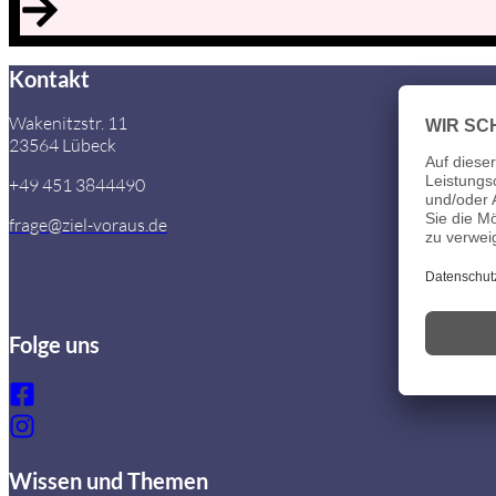
Kontakt
Wakenitzstr. 11
23564 Lübeck
+49 451 3844490
frage@ziel-voraus.de
Folge uns
Wissen und Themen