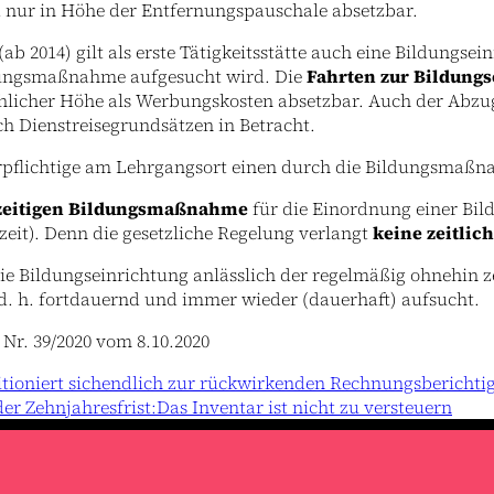
 nur in Höhe der Entfernungspauschale absetzbar.
ab 2014) gilt als erste Tätigkeitsstätte auch eine Bildungsei
ildungsmaßnahme aufgesucht wird. Die
Fahrten zur Bildung
chlicher Höhe als Werbungskosten absetzbar. Auch der Abz
 Dienstreisegrundsätzen in Betracht.
erpflichtige am Lehrgangsort einen durch die Bildungsmaß
lzeitigen Bildungsmaßnahme
für die Einordnung einer Bild
zeit). Denn die gesetzliche Regelung verlangt
keine zeitli
 die Bildungseinrichtung anlässlich der regelmäßig ohnehin
d. h. fortdauernd und immer wieder (dauerhaft) aufsucht.
Nr. 39/2020 vom 8.10.2020
tioniert sichendlich zur rückwirkenden Rechnungsberichti
r Zehnjahresfrist:Das Inventar ist nicht zu versteuern