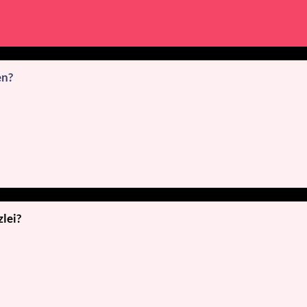
en?
zlei?