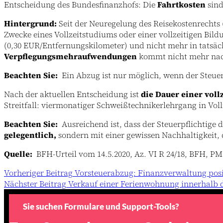
Entscheidung des Bundesfinanzhofs: Die
Fahrtkosten
sind
Hintergrund:
Seit der Neuregelung des Reisekostenrechts (
Zwecke eines Vollzeitstudiums oder einer vollzeitigen B
(0,30 EUR/Entfernungskilometer) und nicht mehr in tatsä
Verpflegungsmehraufwendungen
kommt nicht mehr nach
Beachten Sie:
Ein Abzug ist nur möglich, wenn der Steu
Nach der aktuellen Entscheidung ist
die Dauer einer vol
Streitfall: viermonatiger Schweißtechnikerlehrgang in Voll
Beachten Sie:
Ausreichend ist, dass der Steuerpflichtige
gelegentlich,
sondern mit einer gewissen Nachhaltigkeit, 
Quelle:
BFH-Urteil vom 14.5.2020, Az. VI R 24/18, BFH, PM 
Vorheriger
Beitrag
Vorsteuerabzug: Finanzverwaltung posi
Nächster
Beitrag
Verkauf einer Ferienwohnung innerhalb de
Sie suchen Formulare und Support-Tools?