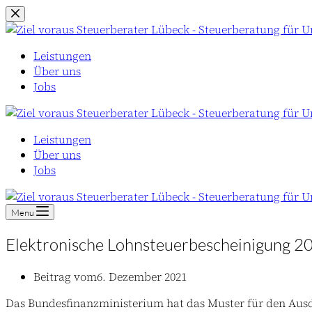
Zum
Inhalt
springen
Leistungen
Über uns
Jobs
Leistungen
Über uns
Jobs
Menu
Elektronische Lohnsteuerbescheinigung 2
Beitrag vom
6. Dezember 2021
Das Bundesfinanzministerium hat das Muster für den Aus