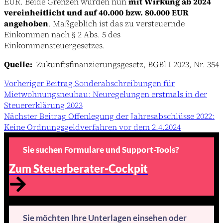
EUR. Beide Grenzen wurden nun
mit Wirkung ab 2024
vereinheitlicht und auf 40.000 bzw. 80.000 EUR
angehoben
. Maßgeblich ist das zu versteuernde
Einkommen nach § 2 Abs. 5 des
Einkommensteuergesetzes.
Quelle:
Zukunftsfinanzierungsgesetz, BGBl I 2023, Nr. 354
Vorheriger
Beitrag
Sonderabschreibungen für
Mietwohnungsneubau: Neuregelungen erstmals in der
Steuererklärung 2023
Nächster
Beitrag
Offenlegung der Jahresabschlüsse 2022:
Keine Ordnungsgeldverfahren vor dem 2.4.2024
Sie suchen Formulare und Support-Tools?
Zum Steuerberater-Cockpit
Sie möchten Ihre Unterlagen einsehen oder