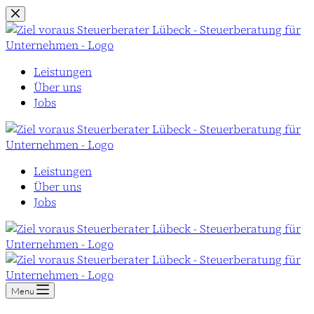
Zum
Inhalt
springen
Leistungen
Über uns
Jobs
Leistungen
Über uns
Jobs
Menu